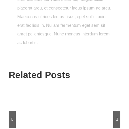
placerat arcu, et consectetur lacus ipsum ac arcu.
Maecenas ultrices lectus risus, eget sollicitudin
erat facilisis in. Nullam fermentum eget sem sit
amet pellentesque. Nunc rhoncus interdum lorem
ac lobortis.
Related Posts