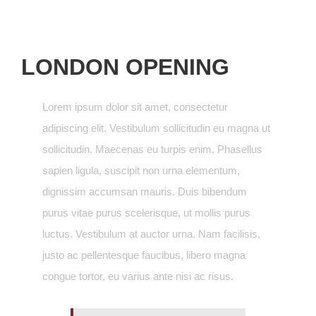
LONDON OPENING
Lorem ipsum dolor sit amet, consectetur
adipiscing elit. Vestibulum sollicitudin eu magna ut
sollicitudin. Maecenas eu turpis enim. Phasellus
sapien ligula, suscipit non urna elementum,
dignissim accumsan mauris. Duis bibendum
purus vitae purus scelerisque, ut mollis purus
luctus. Vestibulum at auctor urna. Nam facilisis,
justo ac pellentesque faucibus, libero magna
congue tortor, eu varius ante nisi ac risus.