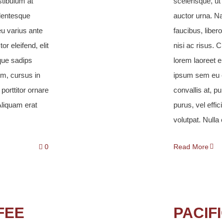
stibulum at
scelerisque, ut
llentesque
auctor urna. Na
eu varius ante
faucibus, liber
or eleifend, elit
nisi ac risus. C
eque sadips
lorem laoreet e
m, cursus in
ipsum sem eu e
 porttitor ornare
convallis at, pu
 Aliquam erat
purus, vel effic
volutpat. Nulla e
0
Read More
FEE
PACIF