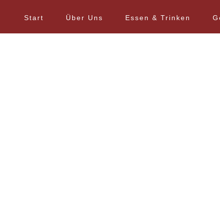
Start
Über Uns
Essen & Trinken
G
Featured
Startseite
»
Featured