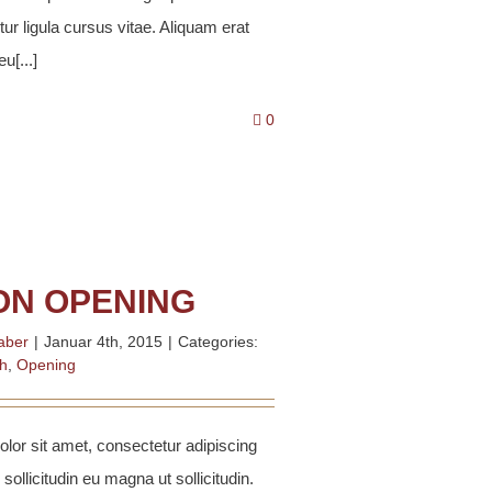
itur ligula cursus vitae. Aliquam erat
u[...]
0
ON OPENING
aber
|
Januar 4th, 2015
|
Categories:
h
,
Opening
lor sit amet, consectetur adipiscing
 sollicitudin eu magna ut sollicitudin.