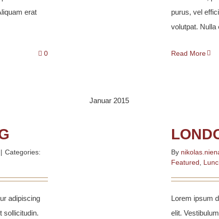
 Aliquam erat
purus, vel effic
volutpat. Nulla e
0
Read More
Januar 2015
G
LOND
|
Categories:
By
nikolas.nien
Featured
,
Lunc
ur adipiscing
Lorem ipsum do
 sollicitudin.
elit. Vestibulum