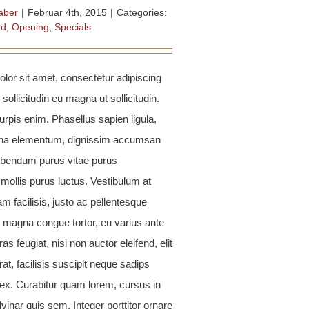
aber
|
Februar 4th, 2015
|
Categories:
ed
,
Opening
,
Specials
lor sit amet, consectetur adipiscing
 sollicitudin eu magna ut sollicitudin.
rpis enim. Phasellus sapien ligula,
urna elementum, dignissim accumsan
ibendum purus vitae purus
 mollis purus luctus. Vestibulum at
m facilisis, justo ac pellentesque
o magna congue tortor, eu varius ante
ras feugiat, nisi non auctor eleifend, elit
rat, facilisis suscipit neque sadips
x. Curabitur quam lorem, cursus in
lvinar quis sem. Integer porttitor ornare