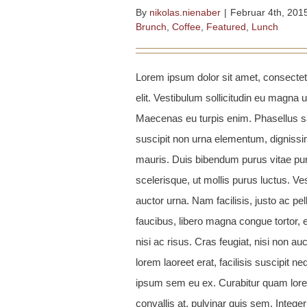
By
nikolas.nienaber
|
Februar 4th, 201
Brunch
,
Coffee
,
Featured
,
Lunch
Lorem ipsum dolor sit amet, consectet
elit. Vestibulum sollicitudin eu magna ut
Maecenas eu turpis enim. Phasellus sa
suscipit non urna elementum, dignis
mauris. Duis bibendum purus vitae pu
scelerisque, ut mollis purus luctus. Ve
auctor urna. Nam facilisis, justo ac pe
faucibus, libero magna congue tortor, 
nisi ac risus. Cras feugiat, nisi non auct
lorem laoreet erat, facilisis suscipit n
ipsum sem eu ex. Curabitur quam lore
convallis at, pulvinar quis sem. Integer