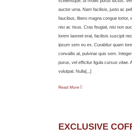
scelerisque, ut mollis purus luctus. Ve
auctor urna. Nam facilisis, justo ac pe
faucibus, libero magna congue tortor, 
nisi ac risus. Cras feugiat, nisi non auct
lorem laoreet erat, facilisis suscipit n
ipsum sem eu ex. Curabitur quam lore
convallis at, pulvinar quis sem. Integer
purus, vel efficitur ligula cursus vitae.
volutpat. Nulla[...]
Read More
EXCLUSIVE COF