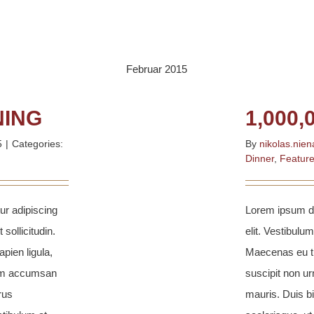
Februar 2015
NING
1,000,
5
|
Categories:
By
nikolas.nien
Dinner
,
Featur
ur adipiscing
Lorem ipsum do
 sollicitudin.
elit. Vestibulum
pien ligula,
Maecenas eu tu
sim accumsan
suscipit non 
rus
mauris. Duis b