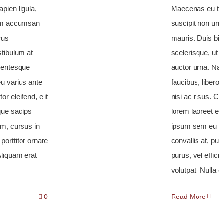
pien ligula,
Maecenas eu tu
sim accumsan
suscipit non 
rus
mauris. Duis b
stibulum at
scelerisque, ut
llentesque
auctor urna. Na
eu varius ante
faucibus, liber
or eleifend, elit
nisi ac risus. C
eque sadips
lorem laoreet e
m, cursus in
ipsum sem eu e
 porttitor ornare
convallis at, pu
 Aliquam erat
purus, vel effic
volutpat. Nulla e
0
Read More