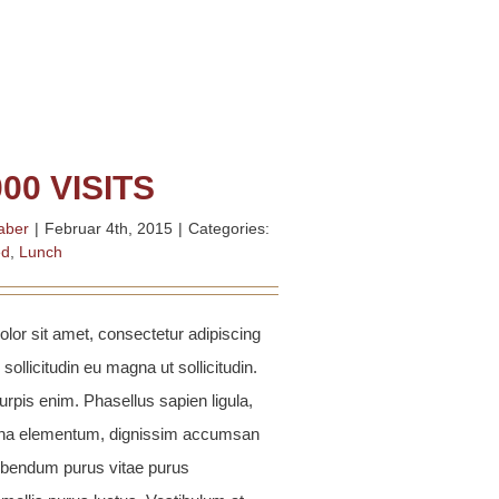
000 VISITS
aber
|
Februar 4th, 2015
|
Categories:
ed
,
Lunch
lor sit amet, consectetur adipiscing
 sollicitudin eu magna ut sollicitudin.
rpis enim. Phasellus sapien ligula,
urna elementum, dignissim accumsan
ibendum purus vitae purus