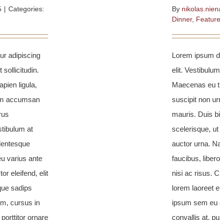
5
|
Categories:
By
nikolas.nien
Dinner
,
Featur
ur adipiscing
Lorem ipsum do
 sollicitudin.
elit. Vestibulum
pien ligula,
Maecenas eu tu
sim accumsan
suscipit non 
rus
mauris. Duis b
stibulum at
scelerisque, ut
llentesque
auctor urna. Na
eu varius ante
faucibus, liber
or eleifend, elit
nisi ac risus. C
eque sadips
lorem laoreet e
m, cursus in
ipsum sem eu e
 porttitor ornare
convallis at, pu