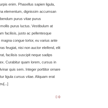
rpis enim. Phasellus sapien ligula,
urna elementum, dignissim accumsan
ibendum purus vitae purus
 mollis purus luctus. Vestibulum at
m facilisis, justo ac pellentesque
o magna congue tortor, eu varius ante
ras feugiat, nisi non auctor eleifend, elit
rat, facilisis suscipit neque sadips
x. Curabitur quam lorem, cursus in
lvinar quis sem. Integer porttitor ornare
itur ligula cursus vitae. Aliquam erat
u[...]
0