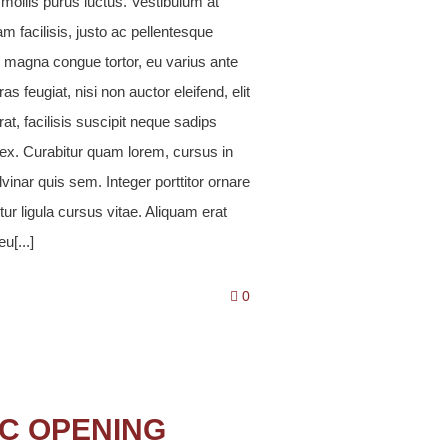
 mollis purus luctus. Vestibulum at
m facilisis, justo ac pellentesque
o magna congue tortor, eu varius ante
ras feugiat, nisi non auctor eleifend, elit
rat, facilisis suscipit neque sadips
x. Curabitur quam lorem, cursus in
lvinar quis sem. Integer porttitor ornare
itur ligula cursus vitae. Aliquam erat
u[...]
0
IC OPENING